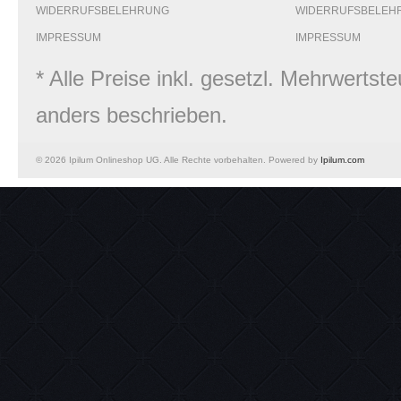
WIDERRUFSBELEHRUNG
WIDERRUFSBELEH
IMPRESSUM
IMPRESSUM
* Alle Preise inkl. gesetzl. Mehrwert
anders beschrieben.
© 2026 Ipilum Onlineshop UG. Alle Rechte vorbehalten. Powered by
Ipilum.com