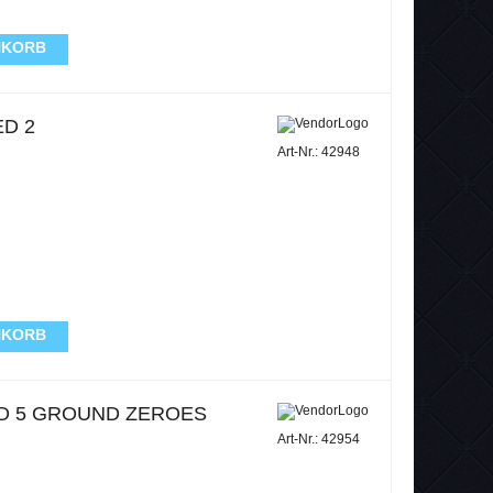
NKORB
ED 2
Art-Nr.: 42948
NKORB
ID 5 GROUND ZEROES
Art-Nr.: 42954