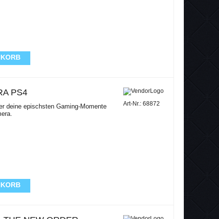
NKORB
RA PS4
Art-Nr.: 68872
der deine epischsten Gaming-Momente
mera.
NKORB