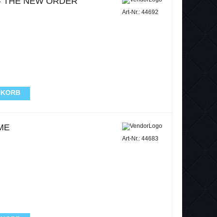
- THE NEW ORDER
Art-Nr.: 44692
NKORB
ME
Art-Nr.: 44683