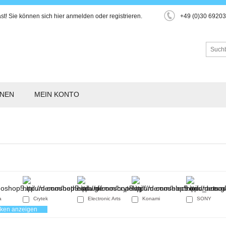
st!
Sie können sich hier
anmelden
oder
registrieren
.
+49 (0)30 6920
ONEN
MEIN KONTO
a
Crytek
Electronic Arts
Konami
SONY
rken anzeigen