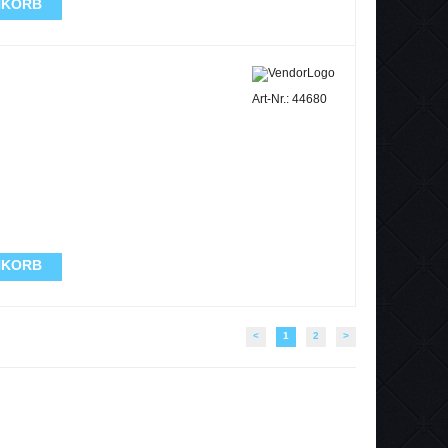
NKORB
Art-Nr.: 44680
NKORB
<
1
2
>