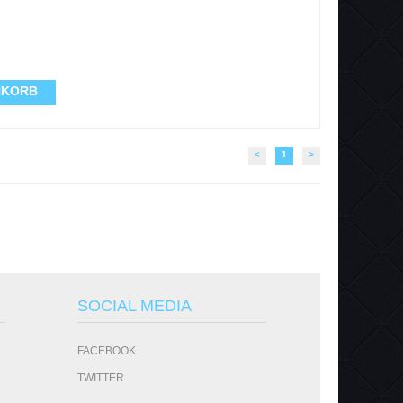
NKORB
<
1
>
SOCIAL MEDIA
FACEBOOK
TWITTER