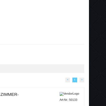
<
1
>
-ZIMMER-
Art-Nr.: 50133