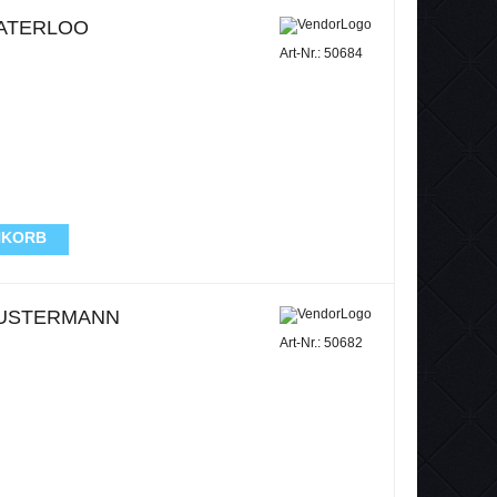
ATERLOO
Art-Nr.: 50684
NKORB
USTERMANN
Art-Nr.: 50682