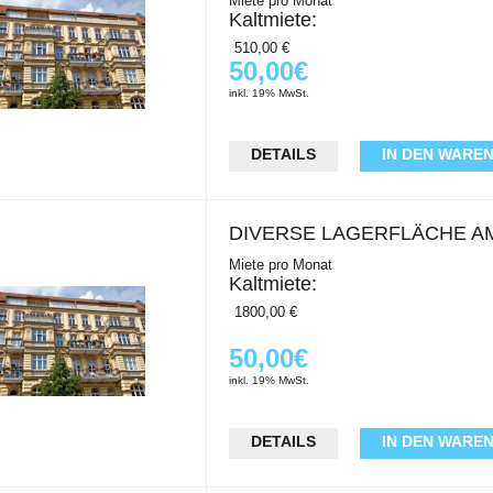
Miete pro Monat
Kaltmiete:
510,00 €
50,00€
Nebenkosten:
inkl. 19% MwSt.
150,00 €
DETAILS
IN DEN WARE
Warmmiete:
660,00 €
DIVERSE LAGERFLÄCHE A
Kaution:
Miete pro Monat
2 Netto-Kaltmieten
Kaltmiete:
Wohnungsdetails
1800,00 €
Verkaufsfläche:
50,00€
Nebenkosten:
100,00 m²
inkl. 19% MwSt.
200,00 €
Nebenfläche:
Warmmiete:
3 Zimmer
DETAILS
IN DEN WARE
2000,00 €
Gesamtfläche: