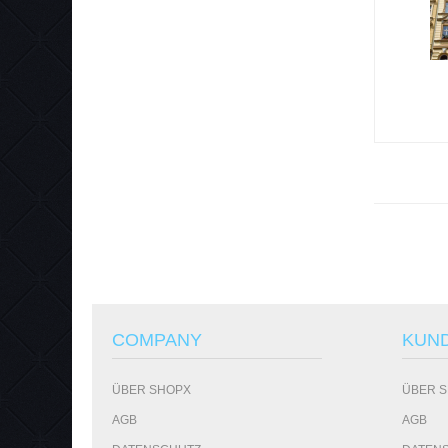
COMPANY
KUN
ÜBER SHOPX
ÜBER 
AGB
AGB