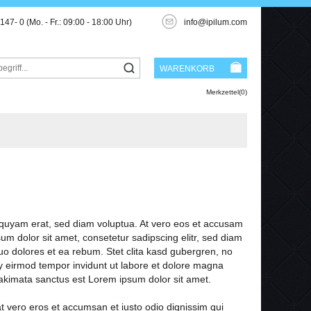
3147- 0
(Mo. - Fr.: 09:00 - 18:00 Uhr)
info@ipilum.com
WARENKORB
Merkzettel(0)
iquyam erat, sed diam voluptua. At vero eos et accusam
um dolor sit amet, consetetur sadipscing elitr, sed diam
o dolores et ea rebum. Stet clita kasd gubergren, no
y eirmod tempor invidunt ut labore et dolore magna
 takimata sanctus est Lorem ipsum dolor sit amet.
 at vero eros et accumsan et iusto odio dignissim qui