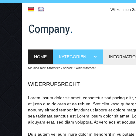
Willkommen
Ga
HOME
KATEGORIEN
INFORMATI
Sie sind hier:
Startseite
service
Widerrufsrecht
WIDERRUFSRECHT
Lorem ipsum dolor sit amet, consetetur sadipscing elit
et justo duo dolores et ea rebum. Stet clita kasd guberg
nonumy eirmod tempor invidunt ut labore et dolore magna
sea takimata sanctus est Lorem ipsum dolor sit amet. Lo
aliquyam erat, sed diam voluptua. At vero eos et accusa
Duis autem vel eum iriure dolor in hendrerit in vulputate 