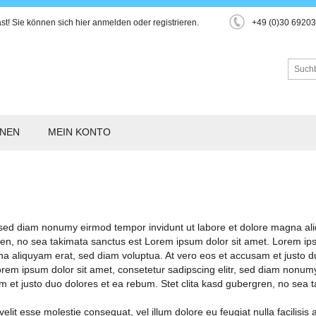
st!
Sie können sich hier
anmelden
oder
registrieren
.
+49 (0)30 6920
ONEN
MEIN KONTO
r, sed diam nonumy eirmod tempor invidunt ut labore et dolore magna al
ren, no sea takimata sanctus est Lorem ipsum dolor sit amet. Lorem ips
 aliquyam erat, sed diam voluptua. At vero eos et accusam et justo du
rem ipsum dolor sit amet, consetetur sadipscing elitr, sed diam nonum
m et justo duo dolores et ea rebum. Stet clita kasd gubergren, no sea
velit esse molestie consequat, vel illum dolore eu feugiat nulla facilisis