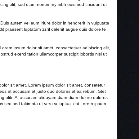
piscing elit, sed diam nonummy nibh euismod tincidunt ut
Duis autem vel eum iriure dolor in hendrerit in vulputate
dit praesent luptatum zzril delenit augue duis dolore te
orem ipsum dolor sit amet, consectetuer adipiscing elit,
rud exerci tation ullamcorper suscipit lobortis nisl ut
.
olor sit amet. Lorem ipsum dolor sit amet, consetetur
 eos et accusam et justo duo dolores et ea rebum. Stet
ng elitr, At accusam aliquyam diam diam dolore dolores
us sea sed takimata ut vero voluptua. est Lorem ipsum