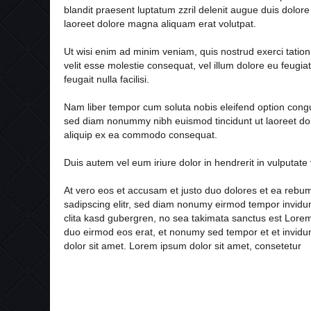
blandit praesent luptatum zzril delenit augue duis dolore
laoreet dolore magna aliquam erat volutpat.
Ut wisi enim ad minim veniam, quis nostrud exerci tation
velit esse molestie consequat, vel illum dolore eu feugiat
feugait nulla facilisi.
Nam liber tempor cum soluta nobis eleifend option congu
sed diam nonummy nibh euismod tincidunt ut laoreet dolor
aliquip ex ea commodo consequat.
Duis autem vel eum iriure dolor in hendrerit in vulputate 
At vero eos et accusam et justo duo dolores et ea rebum
sadipscing elitr, sed diam nonumy eirmod tempor invidun
clita kasd gubergren, no sea takimata sanctus est Lorem
duo eirmod eos erat, et nonumy sed tempor et et invidu
dolor sit amet. Lorem ipsum dolor sit amet, consetetur