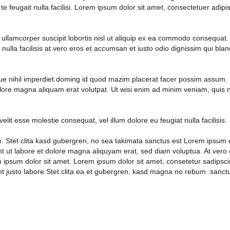
 te feugait nulla facilisi. Lorem ipsum dolor sit amet, consectetuer adi
 ullamcorper suscipit lobortis nisl ut aliquip ex ea commodo consequat. 
 nulla facilisis at vero eros et accumsan et iusto odio dignissim qui blan
e nihil imperdiet doming id quod mazim placerat facer possim assum. L
e magna aliquam erat volutpat. Ut wisi enim ad minim veniam, quis nost
velit esse molestie consequat, vel illum dolore eu feugiat nulla facilisis
. Stet clita kasd gubergren, no sea takimata sanctus est Lorem ipsum d
t ut labore et dolore magna aliquyam erat, sed diam voluptua. At vero
 ipsum dolor sit amet. Lorem ipsum dolor sit amet, consetetur sadipsci
nt justo labore Stet clita ea et gubergren, kasd magna no rebum. sanct