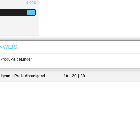
0.00€
NWEIS:
 aufheben
 Produkte gefunden
eigend
|
Preis Absteigend
10
|
20
|
30