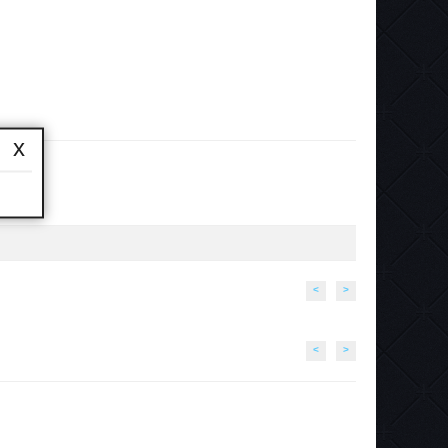
x
<
>
<
>