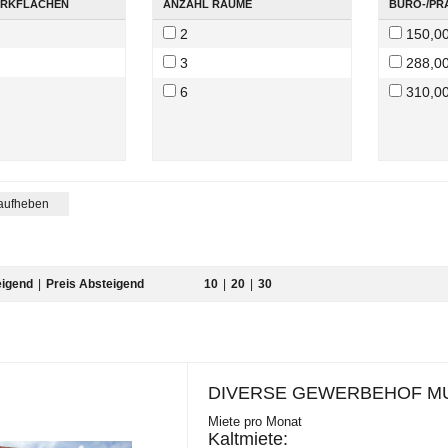
ARKFLÄCHEN
ANZAHL RÄUME
BÜRO-/PR
2
150,0
3
288,0
6
310,0
T
 aufheben
PREIS
age
50.00€
50.00€
eigend
|
Preis Absteigend
10
|
20
|
30
DIVERSE GEWERBEHOF M
Miete pro Monat
Kaltmiete: