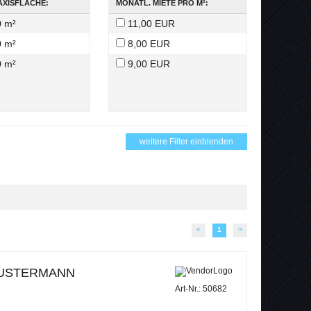
AXISFLÄCHE:
MONATL. MIETE PRO M²:
0 m²
11,00 EUR
0 m²
8,00 EUR
0 m²
9,00 EUR
weitere Filter einblenden
<
1
>
USTERMANN
Art-Nr.: 50682