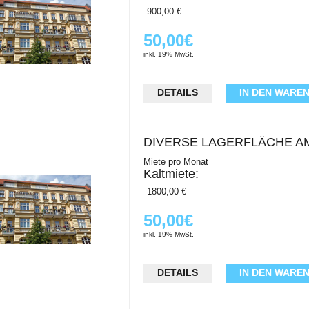
900,00 €
50,00€
Nebenkosten:
inkl. 19% MwSt.
150,00 €
Warmmiete:
DETAILS
IN DEN WARE
1050,00 €
Kaution:
DIVERSE LAGERFLÄCHE A
2 Netto-Kaltmieten
Miete pro Monat
Kaltmiete:
Wohnungsdetails
Verkaufsfläche:
1800,00 €
288,00 m2
50,00€
Nebenkosten:
Nebenfläche:
inkl. 19% MwSt.
200,00 €
6 Zimmer
Warmmiete:
DETAILS
IN DEN WARE
Gesamtfläche:
2000,00 €
288 m2