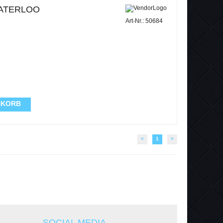
ATERLOO
Art-Nr.: 50684
NKORB
<
1
>
SOCIAL MEDIA