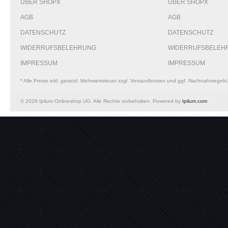
ÜBER SHOPX
ÜBER SHOPX
AGB
AGB
DATENSCHUTZ
DATENSCHUTZ
WIDERRUFSBELEHRUNG
WIDERRUFSBELEH
IMPRESSUM
IMPRESSUM
* Alle Preise inkl. gesetzl. Mehrwertsteuer zzgl. Versandkosten und ggf. Nachnahmegeb
© 2026 Ipilum Onlineshop UG. Alle Rechte vorbehalten. Powered by
Ipilum.com