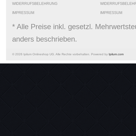
WIDERRUFSBELEHRUNG
WIDERRUFSBELEH
IMPRESSUM
IMPRESSUM
* Alle Preise inkl. gesetzl. Mehrwert
anders beschrieben.
© 2026 Ipilum Onlineshop UG. Alle Rechte vorbehalten. Powered by
Ipilum.com