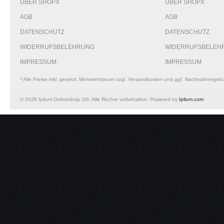
ÜBER SHOPX
ÜBER SHOPX
AGB
AGB
DATENSCHUTZ
DATENSCHUTZ
WIDERRUFSBELEHRUNG
WIDERRUFSBELEH
IMPRESSUM
IMPRESSUM
* Alle Preise inkl. gesetzl. Mehrwertsteuer zzgl. Versandkosten und ggf. Nachnahmegeb
© 2026 Ipilum Onlineshop UG. Alle Rechte vorbehalten. Powered by
Ipilum.com