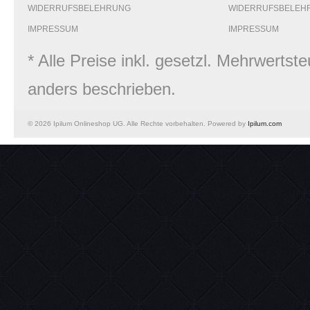
WIDERRUFSBELEHRUNG
WIDERRUFSBELEH
IMPRESSUM
IMPRESSUM
* Alle Preise inkl. gesetzl. Mehrwert
anders beschrieben.
© 2026 Ipilum Onlineshop UG. Alle Rechte vorbehalten. Powered by
Ipilum.com