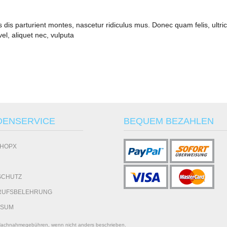
s parturient montes, nascetur ridiculus mus. Donec quam felis, ultrici
el, aliquet nec, vulputa
DENSERVICE
BEQUEM BEZAHLEN
SHOPX
SCHUTZ
RUFSBELEHRUNG
SSUM
f. Nachnahmegebühren, wenn nicht anders beschrieben.