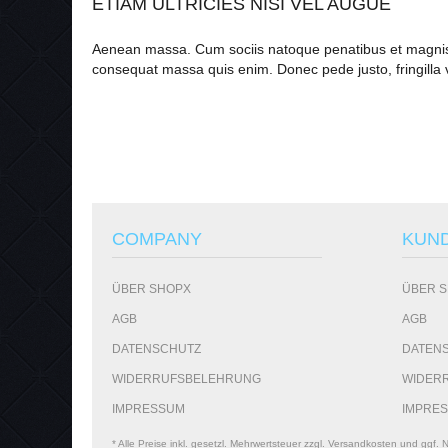
ETIAM ULTRICIES NISI VEL AUGUE
Aenean massa. Cum sociis natoque penatibus et magnis di
consequat massa quis enim. Donec pede justo, fringilla v
COMPANY
KUN
ÜBER SHOPX
ÜBER 
AGB
AGB
DATENSCHUTZ
DATEN
WIDERRUFSBELEHRUNG
WIDER
IMPRESSUM
IMPRE
* Alle Preise inkl. gesetzl. Mehrwertsteuer zzgl. Versandkosten und gg