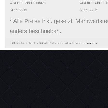
WIDERRUFSBELEHRUNG
WIDERRUFSBELEH
IMPRESSUM
IMPRESSUM
* Alle Preise inkl. gesetzl. Mehrwert
anders beschrieben.
© 2026 Ipilum Onlineshop UG. Alle Rechte vorbehalten. Powered by
Ipilum.com