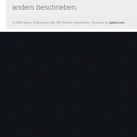
anders beschrieben.
© 2026 Ipilum Onlineshop UG. Alle Rechte vorbehalten. Powered by
Ipilum.com