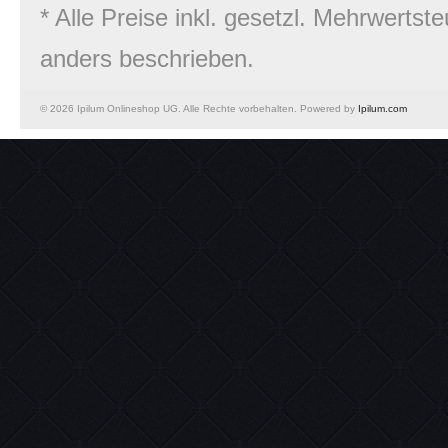
* Alle Preise inkl. gesetzl. Mehrwert
anders beschrieben.
© 2026 Ipilum Onlineshop UG. Alle Rechte vorbehalten. Powered by
Ipilum.com